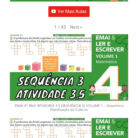
Ver Mais Aulas
Next
»
1
/
43
EMAI 4º ANO ATIVIDADE 3.5 (SEQUÊNCIA 3) VOLUME 1 – Desenhe a
Planificação do Cubo ✂️